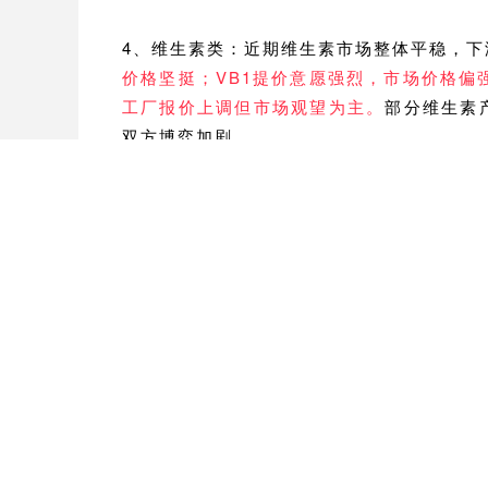
4、维生素类：
近期维生素市场整体平稳，下
价格坚挺；VB1提价意愿强烈，市场价格偏
工厂报价上调但市场观望为主。
部分维生素
双方博弈加剧。
请持续关注“中国兽药饲料交易中心”服务号
近期兽药原料市场整体保持平稳向好。市场中不乏利好消息
积极，现货偏紧缺。
卡巴匹林钙、乙酰甲喹、阿苯达唑等品