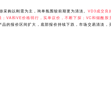
游采购以刚需为主，询单氛围较前期更为清淡
。
VD3成交良
强；VA和VE价格弱行，实单议价，不断下探；VC和烟酰胺
产品的报价区间扩大，底部报价持续下跌，市场交易清淡，
，把握市场态势，根据实际情况，把握商机。
兽药原料
及探涨操作，对贸易市场形成一定提振。
林可霉素、大观霉素等
品类市场询单仍
类受利好消息影响，市场关注度持续较高，未来价格走势值得关注。