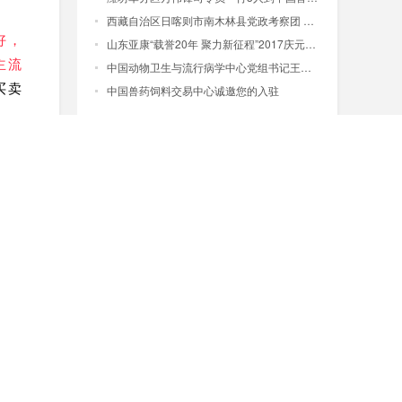
西藏自治区日喀则市南木林县党政考察团 考察参观中国兽药饲料交易大厦
好，
山东亚康“载誉20年 聚力新征程”2017庆元旦迎新春联欢晚会
主流
中国动物卫生与流行病学中心党组书记王宗礼一行到中国兽药饲料交易大厦参观考察
买卖
中国兽药饲料交易中心诚邀您的入驻
了解更多
较为